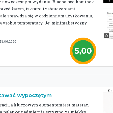
 w nowoczesnym wydaniu! Blacha pod kominek
przed żarem, iskrami i zabrudzeniami.
nale sprawdza się w codziennym użytkowaniu,
 wysokie temperatury. Jej minimalistyczny
 18.06.2026
5,00
wstawać wypoczętym
eracji, a kluczowym elementem jest materac.
ą pułapkę: nadmiernie sztywno, za miękko.